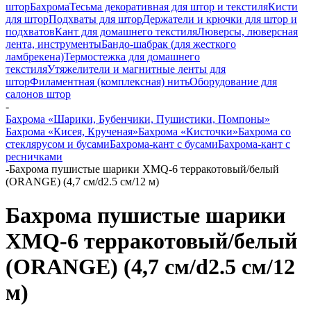
штор
Бахрома
Тесьма декоративная для штор и текстиля
Кисти
для штор
Подхваты для штор
Держатели и крючки для штор и
подхватов
Кант для домашнего текстиля
Люверсы, люверсная
лента, инструменты
Бандо-шабрак (для жесткого
ламбрекена)
Термостежка для домашнего
текстиля
Утяжелители и магнитные ленты для
штор
Филаментная (комплексная) нить
Оборудование для
салонов штор
-
Бахрома «Шарики, Бубенчики, Пушистики, Помпоны»
Бахрома «Кисея, Крученая»
Бахрома «Кисточки»
Бахрома со
стеклярусом и бусами
Бахрома-кант с бусами
Бахрома-кант с
ресничками
-
Бахрома пушистые шарики XMQ-6 терракотовый/белый
(ORANGE) (4,7 см/d2.5 см/12 м)
Бахрома пушистые шарики
XMQ-6 терракотовый/белый
(ORANGE) (4,7 см/d2.5 см/12
м)