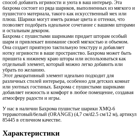
способ добавить игривости и уюта в ваш интерьер. Эта
бахрома состоит из ряда шариков, выполненных из мягкого и
пушистого материала, такого как искусственный мех или
плюш. Шарики могут иметь разные цвета и оттенки, что
позволяет подобрать идеальное сочетание с вашими шторами
и остальным декором.
Бахрома с пушистыми шариками придает шторам особый
шарм и привлекает внимание своей мягкостью и объемом.
Она создает приятную тактильную текстуру и добавляет
нотку игривости в ваше пространство. Бахрома может быть
пришита к нижнему краю шторы или использоваться как
отдельный элемент, который можно легко добавить или
убрать по желанию.
Этот декоративный элемент идеально подходит для
различных стилей интерьера, особенно для детских комнат
или уютных гостиных. Бахрома с пушистыми шариками
добавляет нежность и комфорт в любое помещение, создавая
атмосферу радости и игры.
У нас в наличии Бахрома пушистые шарики XMQ-6
терракотовый/белый (ORANGE) (4,7 см/d2.5 см/12 м), артикул
85445 в отличном качестве.
Характеристики