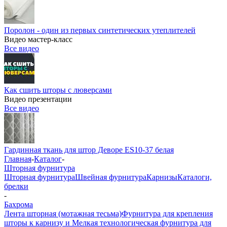
Поролон - один из первых синтетических утеплителей
Видео мастер-класс
Все видео
Как сшить шторы с люверсами
Видео презентации
Все видео
Гардинная ткань для штор Деворе ES10-37 белая
Главная
-
Каталог
-
Шторная фурнитура
Шторная фурнитура
Швейная фурнитура
Карнизы
Каталоги,
брелки
-
Бахрома
Лента шторная (мотажная тесьма)
Фурнитура для крепления
шторы к карнизу и Мелкая технологическая фурнитура для