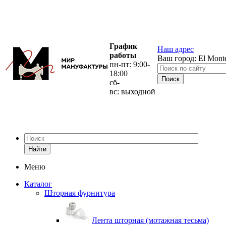
График
Наш адрес
работы
Ваш город:
El Mont
пн-пт: 9:00-
18:00
сб-
вс: выходной
Найти
Меню
Каталог
Шторная фурнитура
Лента шторная (мотажная тесьма)