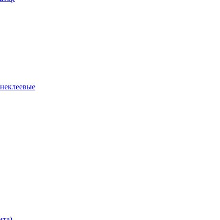
 неклеевые
нта)