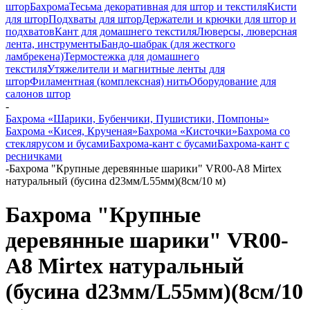
штор
Бахрома
Тесьма декоративная для штор и текстиля
Кисти
для штор
Подхваты для штор
Держатели и крючки для штор и
подхватов
Кант для домашнего текстиля
Люверсы, люверсная
лента, инструменты
Бандо-шабрак (для жесткого
ламбрекена)
Термостежка для домашнего
текстиля
Утяжелители и магнитные ленты для
штор
Филаментная (комплексная) нить
Оборудование для
салонов штор
-
Бахрома «Шарики, Бубенчики, Пушистики, Помпоны»
Бахрома «Кисея, Крученая»
Бахрома «Кисточки»
Бахрома со
стеклярусом и бусами
Бахрома-кант с бусами
Бахрома-кант с
ресничками
-
Бахрома "Крупные деревянные шарики" VR00-A8 Mirtex
натуральный (бусина d23мм/L55мм)(8см/10 м)
Бахрома "Крупные
деревянные шарики" VR00-
A8 Mirtex натуральный
(бусина d23мм/L55мм)(8см/10