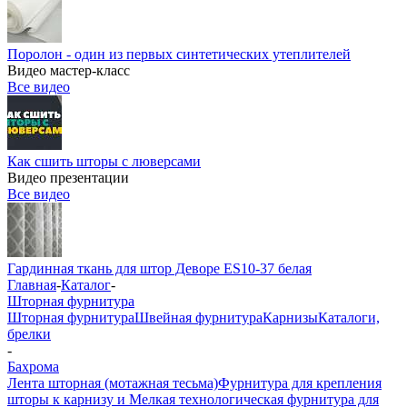
Поролон - один из первых синтетических утеплителей
Видео мастер-класс
Все видео
Как сшить шторы с люверсами
Видео презентации
Все видео
Гардинная ткань для штор Деворе ES10-37 белая
Главная
-
Каталог
-
Шторная фурнитура
Шторная фурнитура
Швейная фурнитура
Карнизы
Каталоги,
брелки
-
Бахрома
Лента шторная (мотажная тесьма)
Фурнитура для крепления
шторы к карнизу и Мелкая технологическая фурнитура для