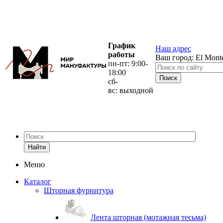
График
Наш адрес
работы
Ваш город:
El Mont
пн-пт: 9:00-
18:00
сб-
вс: выходной
Найти
Меню
Каталог
Шторная фурнитура
Лента шторная (мотажная тесьма)