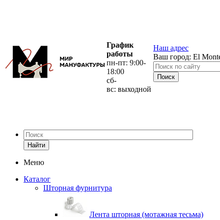
График
Наш адрес
работы
Ваш город:
El Mont
пн-пт: 9:00-
18:00
сб-
вс: выходной
Найти
Меню
Каталог
Шторная фурнитура
Лента шторная (мотажная тесьма)