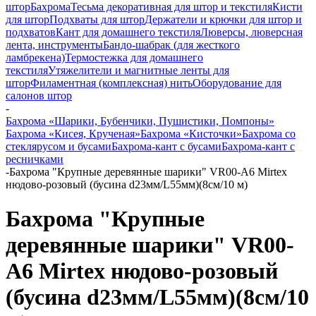
штор
Бахрома
Тесьма декоративная для штор и текстиля
Кисти
для штор
Подхваты для штор
Держатели и крючки для штор и
подхватов
Кант для домашнего текстиля
Люверсы, люверсная
лента, инструменты
Бандо-шабрак (для жесткого
ламбрекена)
Термостежка для домашнего
текстиля
Утяжелители и магнитные ленты для
штор
Филаментная (комплексная) нить
Оборудование для
салонов штор
-
Бахрома «Шарики, Бубенчики, Пушистики, Помпоны»
Бахрома «Кисея, Крученая»
Бахрома «Кисточки»
Бахрома со
стеклярусом и бусами
Бахрома-кант с бусами
Бахрома-кант с
ресничками
-
Бахрома "Крупные деревянные шарики" VR00-A6 Mirtex
нюдово-розовый (бусина d23мм/L55мм)(8см/10 м)
Бахрома "Крупные
деревянные шарики" VR00-
A6 Mirtex нюдово-розовый
(бусина d23мм/L55мм)(8см/10