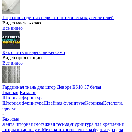
Поролон - один из первых синтетических утеплителей
Видео мастер-класс
Все видео
Как сшить шторы с люверсами
Видео презентации
Все видео
Гардинная ткань для штор Деворе ES10-37 белая
Главная
-
Каталог
-
Шторная фурнитура
Шторная фурнитура
Швейная фурнитура
Карнизы
Каталоги,
брелки
-
Бахрома
Лента шторная (мотажная тесьма)
Фурнитура для крепления
шторы к карнизу и Мелкая технологическая фурнитура для