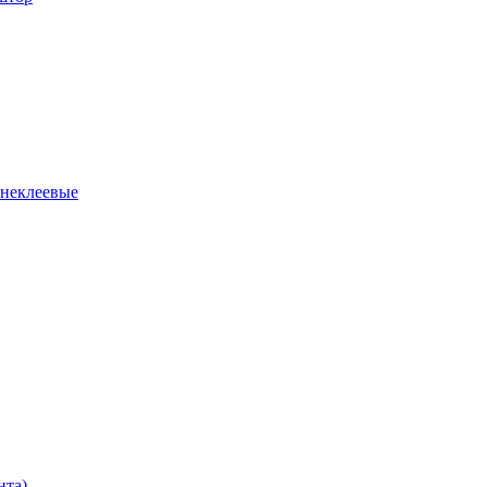
 неклеевые
нта)