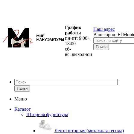
График
Наш адрес
работы
Ваш город:
El Mont
пн-пт: 9:00-
18:00
сб-
вс: выходной
Найти
Меню
Каталог
Шторная фурнитура
Лента шторная (мотажная тесьма)