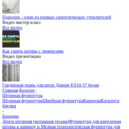
Поролон - один из первых синтетических утеплителей
Видео мастер-класс
Все видео
Как сшить шторы с люверсами
Видео презентации
Все видео
Гардинная ткань для штор Деворе ES10-37 белая
Главная
-
Каталог
-
Шторная фурнитура
Шторная фурнитура
Швейная фурнитура
Карнизы
Каталоги,
брелки
-
Бахрома
Лента шторная (мотажная тесьма)
Фурнитура для крепления
шторы к карнизу и Мелкая технологическая фурнитура для