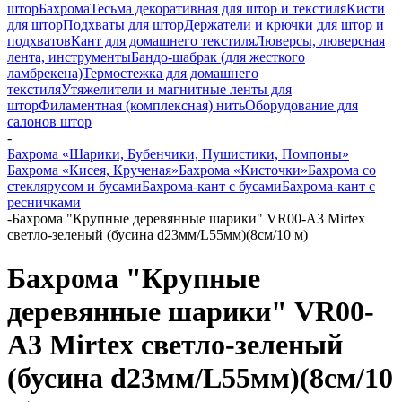
штор
Бахрома
Тесьма декоративная для штор и текстиля
Кисти
для штор
Подхваты для штор
Держатели и крючки для штор и
подхватов
Кант для домашнего текстиля
Люверсы, люверсная
лента, инструменты
Бандо-шабрак (для жесткого
ламбрекена)
Термостежка для домашнего
текстиля
Утяжелители и магнитные ленты для
штор
Филаментная (комплексная) нить
Оборудование для
салонов штор
-
Бахрома «Шарики, Бубенчики, Пушистики, Помпоны»
Бахрома «Кисея, Крученая»
Бахрома «Кисточки»
Бахрома со
стеклярусом и бусами
Бахрома-кант с бусами
Бахрома-кант с
ресничками
-
Бахрома "Крупные деревянные шарики" VR00-A3 Mirtex
светло-зеленый (бусина d23мм/L55мм)(8см/10 м)
Бахрома "Крупные
деревянные шарики" VR00-
A3 Mirtex светло-зеленый
(бусина d23мм/L55мм)(8см/10