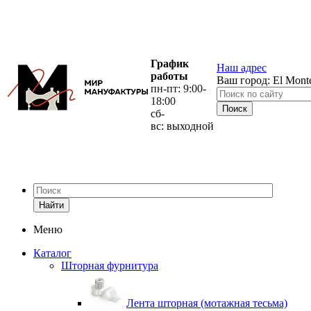
График
Наш адрес
работы
Ваш город:
El Mont
пн-пт: 9:00-
18:00
сб-
вс: выходной
Найти
Меню
Каталог
Шторная фурнитура
Лента шторная (мотажная тесьма)