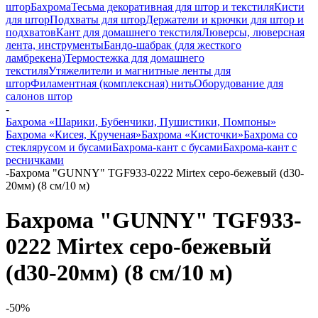
штор
Бахрома
Тесьма декоративная для штор и текстиля
Кисти
для штор
Подхваты для штор
Держатели и крючки для штор и
подхватов
Кант для домашнего текстиля
Люверсы, люверсная
лента, инструменты
Бандо-шабрак (для жесткого
ламбрекена)
Термостежка для домашнего
текстиля
Утяжелители и магнитные ленты для
штор
Филаментная (комплексная) нить
Оборудование для
салонов штор
-
Бахрома «Шарики, Бубенчики, Пушистики, Помпоны»
Бахрома «Кисея, Крученая»
Бахрома «Кисточки»
Бахрома со
стеклярусом и бусами
Бахрома-кант с бусами
Бахрома-кант с
ресничками
-
Бахрома "GUNNY" TGF933-0222 Mirtex серо-бежевый (d30-
20мм) (8 см/10 м)
Бахрома "GUNNY" TGF933-
0222 Mirtex серо-бежевый
(d30-20мм) (8 см/10 м)
-50%