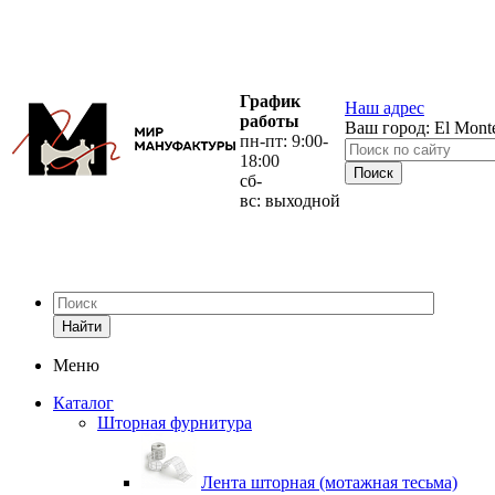
График
Наш адрес
работы
Ваш город:
El Mont
пн-пт: 9:00-
18:00
сб-
вс: выходной
Найти
Меню
Каталог
Шторная фурнитура
Лента шторная (мотажная тесьма)