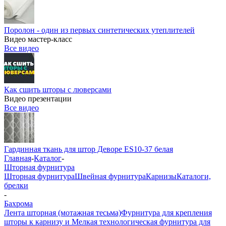
Поролон - один из первых синтетических утеплителей
Видео мастер-класс
Все видео
Как сшить шторы с люверсами
Видео презентации
Все видео
Гардинная ткань для штор Деворе ES10-37 белая
Главная
-
Каталог
-
Шторная фурнитура
Шторная фурнитура
Швейная фурнитура
Карнизы
Каталоги,
брелки
-
Бахрома
Лента шторная (мотажная тесьма)
Фурнитура для крепления
шторы к карнизу и Мелкая технологическая фурнитура для