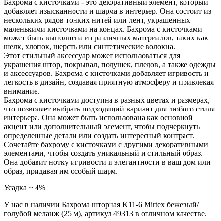
Бахрома с кисточками - это декоративный элемент, который
добавляет изысканности и шарма в интерьер. Она состоит из
нескольких рядов тонких нитей или лент, украшенных
маленькими кисточками на концах. Бахрома с кисточками
может быть выполнена из различных материалов, таких как
шелк, хлопок, шерсть или синтетические волокна.
Этот стильный аксессуар может использоваться для
украшения штор, покрывал, подушек, пледов, а также одежды
и аксессуаров. Бахрома с кисточками добавляет игривость и
легкость в дизайн, создавая приятную атмосферу и привлекая
внимание.
Бахрома с кисточками доступна в разных цветах и размерах,
что позволяет выбрать подходящий вариант для любого стиля
интерьера. Она может быть использована как основной
акцент или дополнительный элемент, чтобы подчеркнуть
определенные детали или создать интересный контраст.
Сочетайте бахрому с кисточками с другими декоративными
элементами, чтобы создать уникальный и стильный образ.
Она добавит нотку игривости и элегантности в ваш дом или
образ, придавая им особый шарм.
Усадка ~ 4%
У нас в наличии Бахрома шторная K11-6 Mirtex бежевый/
голубой меланж (25 м), артикул 49313 в отличном качестве.