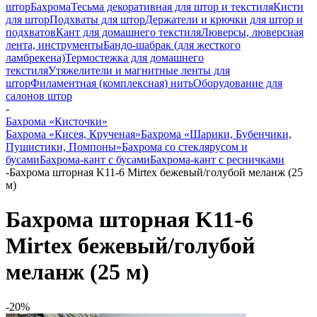
штор
Бахрома
Тесьма декоративная для штор и текстиля
Кисти
для штор
Подхваты для штор
Держатели и крючки для штор и
подхватов
Кант для домашнего текстиля
Люверсы, люверсная
лента, инструменты
Бандо-шабрак (для жесткого
ламбрекена)
Термостежка для домашнего
текстиля
Утяжелители и магнитные ленты для
штор
Филаментная (комплексная) нить
Оборудование для
салонов штор
-
Бахрома «Кисточки»
Бахрома «Кисея, Крученая»
Бахрома «Шарики, Бубенчики,
Пушистики, Помпоны»
Бахрома со стеклярусом и
бусами
Бахрома-кант с бусами
Бахрома-кант с ресничками
-
Бахрома шторная K11-6 Mirtex бежевый/голубой меланж (25
м)
Бахрома шторная K11-6
Mirtex бежевый/голубой
меланж (25 м)
-20%