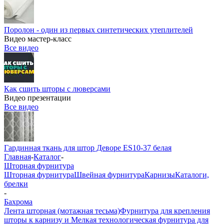
Поролон - один из первых синтетических утеплителей
Видео мастер-класс
Все видео
Как сшить шторы с люверсами
Видео презентации
Все видео
Гардинная ткань для штор Деворе ES10-37 белая
Главная
-
Каталог
-
Шторная фурнитура
Шторная фурнитура
Швейная фурнитура
Карнизы
Каталоги,
брелки
-
Бахрома
Лента шторная (мотажная тесьма)
Фурнитура для крепления
шторы к карнизу и Мелкая технологическая фурнитура для