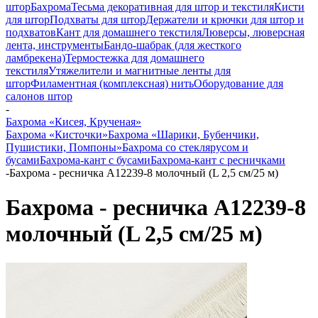
штор
Бахрома
Тесьма декоративная для штор и текстиля
Кисти
для штор
Подхваты для штор
Держатели и крючки для штор и
подхватов
Кант для домашнего текстиля
Люверсы, люверсная
лента, инструменты
Бандо-шабрак (для жесткого
ламбрекена)
Термостежка для домашнего
текстиля
Утяжелители и магнитные ленты для
штор
Филаментная (комплексная) нить
Оборудование для
салонов штор
-
Бахрома «Кисея, Крученая»
Бахрома «Кисточки»
Бахрома «Шарики, Бубенчики,
Пушистики, Помпоны»
Бахрома со стеклярусом и
бусами
Бахрома-кант с бусами
Бахрома-кант с ресничками
-
Бахрома - ресничка A12239-8 молочный (L 2,5 см/25 м)
Бахрома - ресничка A12239-8
молочный (L 2,5 см/25 м)