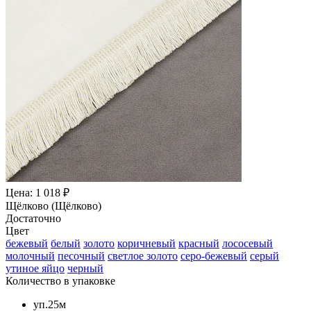
Цена: 1 018 ₽
Щёлково (Щёлково)
Достаточно
Цвет
бежевый
белый
золото
коричневый
красный
лососевый
молочный
песочный
светлое золото
серо-бежевый
серый
утиное яйцо
черный
Количество в упаковке
уп.25м