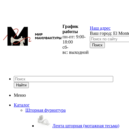
График
Наш адрес
работы
Ваш город:
El Mont
пн-пт: 9:00-
18:00
сб-
вс: выходной
Найти
Меню
Каталог
Шторная фурнитура
Лента шторная (мотажная тесьма)