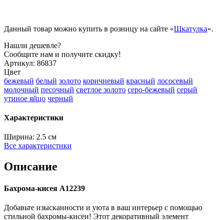
Данный товар можно купить в розницу на сайте «
Шкатулка
».
Нашли дешевле?
Сообщите нам и получите скидку!
Артикул:
86837
Цвет
бежевый
белый
золото
коричневый
красный
лососевый
молочный
песочный
светлое золото
серо-бежевый
серый
утиное яйцо
черный
Характеристики
Ширина:
2.5 см
Все характеристики
Описание
Бахрома-кисея A12239
Добавьте изысканности и уюта в ваш интерьер с помощью
стильной бахромы-кисеи! Этот декоративный элемент