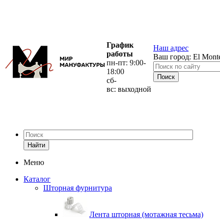
График
Наш адрес
работы
Ваш город:
El Mont
пн-пт: 9:00-
18:00
сб-
вс: выходной
Найти
Меню
Каталог
Шторная фурнитура
Лента шторная (мотажная тесьма)