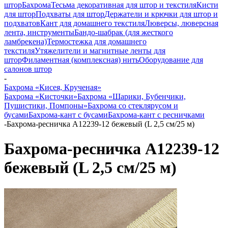
штор
Бахрома
Тесьма декоративная для штор и текстиля
Кисти
для штор
Подхваты для штор
Держатели и крючки для штор и
подхватов
Кант для домашнего текстиля
Люверсы, люверсная
лента, инструменты
Бандо-шабрак (для жесткого
ламбрекена)
Термостежка для домашнего
текстиля
Утяжелители и магнитные ленты для
штор
Филаментная (комплексная) нить
Оборудование для
салонов штор
-
Бахрома «Кисея, Крученая»
Бахрома «Кисточки»
Бахрома «Шарики, Бубенчики,
Пушистики, Помпоны»
Бахрома со стеклярусом и
бусами
Бахрома-кант с бусами
Бахрома-кант с ресничками
-
Бахрома-ресничка A12239-12 бежевый (L 2,5 см/25 м)
Бахрома-ресничка A12239-12
бежевый (L 2,5 см/25 м)