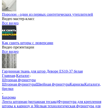
Поролон - один из первых синтетических утеплителей
Видео мастер-класс
Все видео
Как сшить шторы с люверсами
Видео презентации
Все видео
Гардинная ткань для штор Деворе ES10-37 белая
Главная
-
Каталог
-
Шторная фурнитура
Шторная фурнитура
Швейная фурнитура
Карнизы
Каталоги,
брелки
-
Бахрома
Лента шторная (мотажная тесьма)
Фурнитура для крепления
шторы к карнизу и Мелкая технологическая фурнитура для