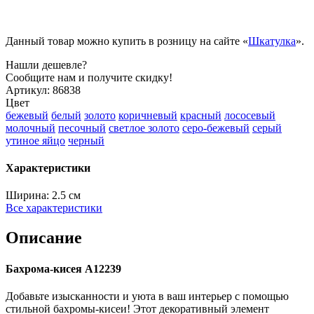
Данный товар можно купить в розницу на сайте «
Шкатулка
».
Нашли дешевле?
Сообщите нам и получите скидку!
Артикул:
86838
Цвет
бежевый
белый
золото
коричневый
красный
лососевый
молочный
песочный
светлое золото
серо-бежевый
серый
утиное яйцо
черный
Характеристики
Ширина:
2.5 см
Все характеристики
Описание
Бахрома-кисея A12239
Добавьте изысканности и уюта в ваш интерьер с помощью
стильной бахромы-кисеи! Этот декоративный элемент