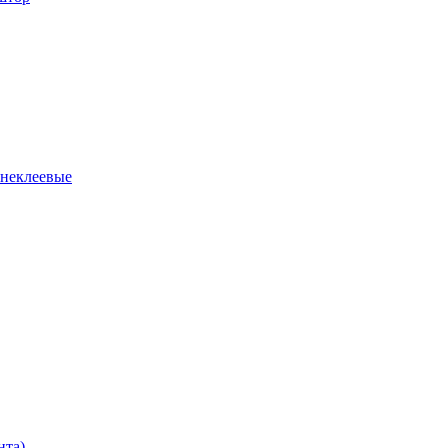
 неклеевые
нта)