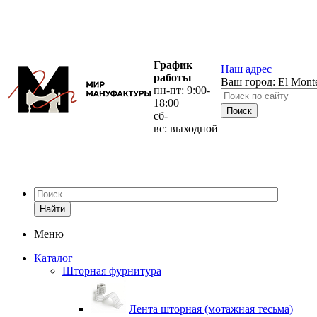
График
Наш адрес
работы
Ваш город:
El Mont
пн-пт: 9:00-
18:00
сб-
вс: выходной
Найти
Меню
Каталог
Шторная фурнитура
Лента шторная (мотажная тесьма)