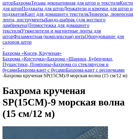
штор
Бахрома
Тесьма декоративная для штор и текстиля
Кисти
для штор
Подхваты для штор
Держатели и крючки для штор и
подхватов
Кант для домашнего текстиля
Люверсы, люверсная
лента, инструменты
Бандо-шабрак (для жесткого
ламбрекена)
Термостежка для домашнего
текстиля
Утяжелители и магнитные ленты для
штор
Филаментная (комплексная) нить
Оборудование для
салонов штор
-
Бахрома «Кисея, Крученая»
Бахрома «Кисточки»
Бахрома «Шарики, Бубенчики,
Пушистики, Помпоны»
Бахрома со стеклярусом и
бусами
Бахрома-кант с бусами
Бахрома-кант с ресничками
-
Бахрома крученая SP(15CM)-9 морская волна (15 см/12 м)
Бахрома крученая
SP(15CM)-9 морская волна
(15 см/12 м)