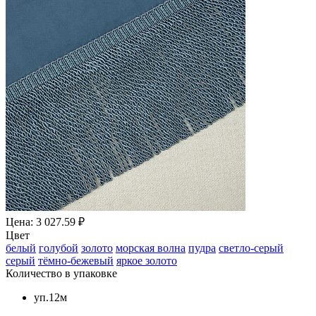
Цена: 3 027.59 ₽
Цвет
белый
голубой
золото
морская волна
пудра
светло-серый
серый
тёмно-бежевый
яркое золото
Количество в упаковке
уп.12м