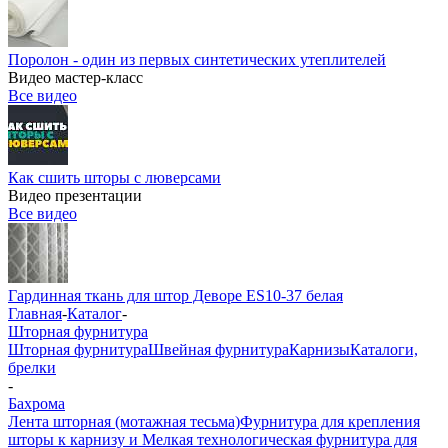
Поролон - один из первых синтетических утеплителей
Видео мастер-класс
Все видео
Как сшить шторы с люверсами
Видео презентации
Все видео
Гардинная ткань для штор Деворе ES10-37 белая
Главная
-
Каталог
-
Шторная фурнитура
Шторная фурнитура
Швейная фурнитура
Карнизы
Каталоги,
брелки
-
Бахрома
Лента шторная (мотажная тесьма)
Фурнитура для крепления
шторы к карнизу и Мелкая технологическая фурнитура для