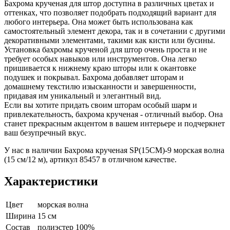
Бахрома крученая для штор доступна в различных цветах и
оттенках, что позволяет подобрать подходящий вариант для
любого интерьера. Она может быть использована как
самостоятельный элемент декора, так и в сочетании с другими
декоративными элементами, такими как кисти или бусины.
Установка бахромы крученой для штор очень проста и не
требует особых навыков или инструментов. Она легко
пришивается к нижнему краю шторы или к окантовке
подушек и покрывал. Бахрома добавляет шторам и
домашнему текстилю изысканности и завершенности,
придавая им уникальный и элегантный вид.
Если вы хотите придать своим шторам особый шарм и
привлекательность, бахрома крученая - отличный выбор. Она
станет прекрасным акцентом в вашем интерьере и подчеркнет
ваш безупречный вкус.
У нас в наличии Бахрома крученая SP(15CM)-9 морская волна
(15 см/12 м), артикул 85457 в отличном качестве.
Характеристики
Цвет
морская волна
Ширина
15 см
Состав
полиэстер 100%