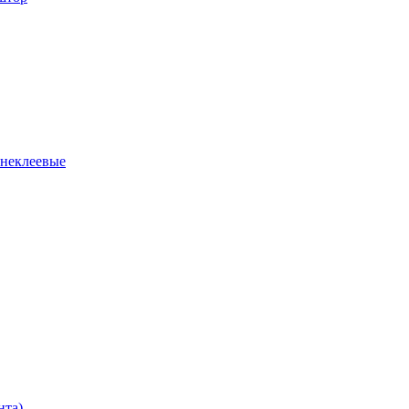
 неклеевые
нта)