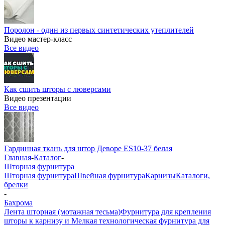
Поролон - один из первых синтетических утеплителей
Видео мастер-класс
Все видео
Как сшить шторы с люверсами
Видео презентации
Все видео
Гардинная ткань для штор Деворе ES10-37 белая
Главная
-
Каталог
-
Шторная фурнитура
Шторная фурнитура
Швейная фурнитура
Карнизы
Каталоги,
брелки
-
Бахрома
Лента шторная (мотажная тесьма)
Фурнитура для крепления
шторы к карнизу и Мелкая технологическая фурнитура для