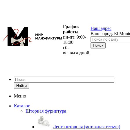
График
Наш адрес
работы
Ваш город:
El Mont
пн-пт: 9:00-
18:00
сб-
вс: выходной
Найти
Меню
Каталог
Шторная фурнитура
Лента шторная (мотажная тесьма)