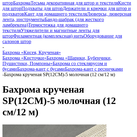
штор
Бахрома
Тесьма декоративная для штор и текстиля
Кисти
для штор
Подхваты для штор
Держатели и крючки для штор и
подхватов
Кант для домашнего текстиля
Люверсы, люверсная
лента, инструменты
Бандо-шабрак (для жесткого
ламбрекена)
Термостежка для домашнего
текстиля
Утяжелители и магнитные ленты для
штор
Филаментная (комплексная) нить
Оборудование для
салонов штор
-
Бахрома «Кисея, Крученая»
Бахрома «Кисточки»
Бахрома «Шарики, Бубенчики,
Пушистики, Помпоны»
Бахрома со стеклярусом и
бусами
Бахрома-кант с бусами
Бахрома-кант с ресничками
-
Бахрома крученая SP(12CM)-5 молочная (12 см/12 м)
Бахрома крученая
SP(12CM)-5 молочная (12
см/12 м)