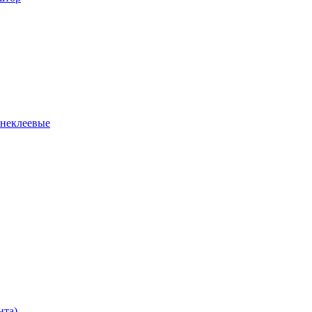
 неклеевые
нта)