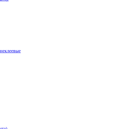
 неклеевые
нта)