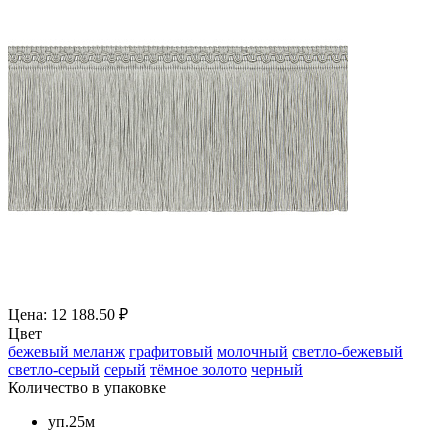
Цена: 12 188.50 ₽
Цвет
бежевый меланж
графитовый
молочный
светло-бежевый
светло-серый
серый
тёмное золото
черный
Количество в упаковке
уп.25м