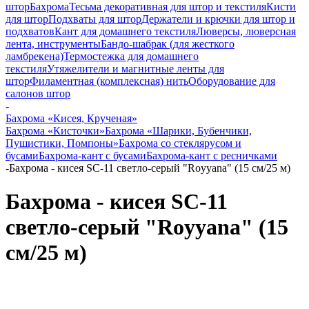
штор
Бахрома
Тесьма декоративная для штор и текстиля
Кисти
для штор
Подхваты для штор
Держатели и крючки для штор и
подхватов
Кант для домашнего текстиля
Люверсы, люверсная
лента, инструменты
Бандо-шабрак (для жесткого
ламбрекена)
Термостежка для домашнего
текстиля
Утяжелители и магнитные ленты для
штор
Филаментная (комплексная) нить
Оборудование для
салонов штор
-
Бахрома «Кисея, Крученая»
Бахрома «Кисточки»
Бахрома «Шарики, Бубенчики,
Пушистики, Помпоны»
Бахрома со стеклярусом и
бусами
Бахрома-кант с бусами
Бахрома-кант с ресничками
-
Бахрома - кисея SC-11 светло-серый "Royyana" (15 см/25 м)
Бахрома - кисея SC-11
светло-серый "Royyana" (15
см/25 м)