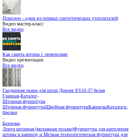
Поролон - один из первых синтетических утеплителей
Видео мастер-класс
Все видео
Как сшить шторы с люверсами
Видео презентации
Все видео
Гардинная ткань для штор Деворе ES10-37 белая
Главная
-
Каталог
-
Шторная фурнитура
Шторная фурнитура
Швейная фурнитура
Карнизы
Каталоги,
брелки
-
Бахрома
Лента шторная (мотажная тесьма)
Фурнитура для крепления
шторы к карнизу и Мелкая технологическая фурнитура для