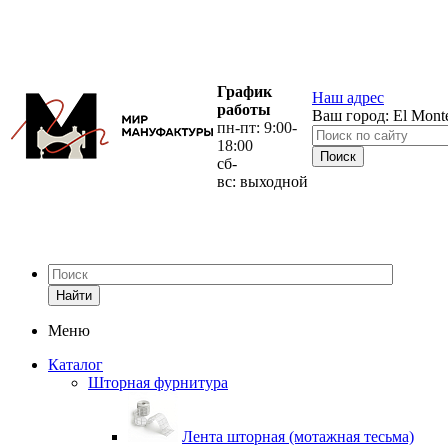
График
Наш адрес
работы
Ваш город:
El Mont
пн-пт: 9:00-
18:00
сб-
вс: выходной
Найти
Меню
Каталог
Шторная фурнитура
Лента шторная (мотажная тесьма)