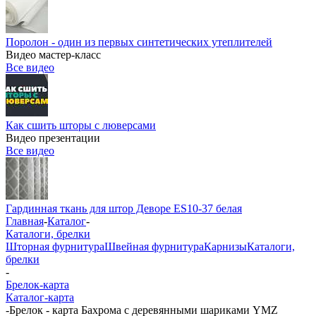
Поролон - один из первых синтетических утеплителей
Видео мастер-класс
Все видео
Как сшить шторы с люверсами
Видео презентации
Все видео
Гардинная ткань для штор Деворе ES10-37 белая
Главная
-
Каталог
-
Каталоги, брелки
Шторная фурнитура
Швейная фурнитура
Карнизы
Каталоги,
брелки
-
Брелок-карта
Каталог-карта
-
Брелок - карта Бахрома с деревянными шариками YMZ