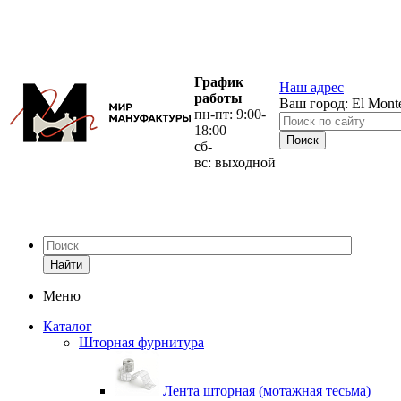
График
Наш адрес
работы
Ваш город:
El Mont
пн-пт: 9:00-
18:00
сб-
вс: выходной
Найти
Меню
Каталог
Шторная фурнитура
Лента шторная (мотажная тесьма)